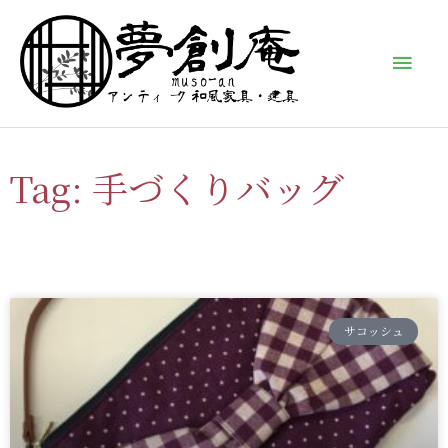
内
メ
容
イ
を
ス
ン
キ
ッ
メ
Tag: 手づくりバッグ
プ
ニ
ュ
ー
サコッシュ