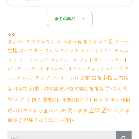
全ての商品
タグ
あたたかな灯
かっぽう着
きんちゃく袋
ガーゼ
あさがお
生地
コースター
ステンドグラス
チュニ
スノーホワイト
トートバッグ
ック
フットランプ
パッチワーク
フラット
ポーチ
ポケットティッシュケース
プレゼント
ボタニカル
ラ
古布小物
古布
ランプ
古布雑
ワイヤー入り
イムグリーン
手づくり
和柄
貨
布雑貨
和小物
布小物
小花刺繡
布製品
マスク
手作り
明かり
敬老の日
梅柄
椿柄
敬老の日ギフト
立体型マスク
母の日ギフト
洗えます
水玉
江戸小紋
紫
花柄
耳が痛くなりにくい
紬
絹