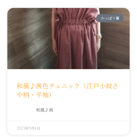
かっぽう着
和風♪茜色チュニック（江戸小紋さ
や柄・平袖）
和風♪茜
2021年9月6日