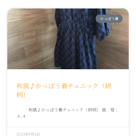
かっぽう着
和風♪かっぽう着チュニック（絣
柄）
和風♪かっぽう着チュニック（絣柄） 価 格：
４,４
2021年9月1日