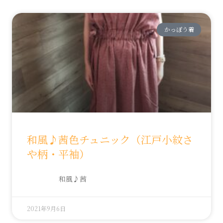
かっぽう着
和風♪茜色チュニック（江戸小紋さ
や柄・平袖）
和風♪茜
2021年9月6日