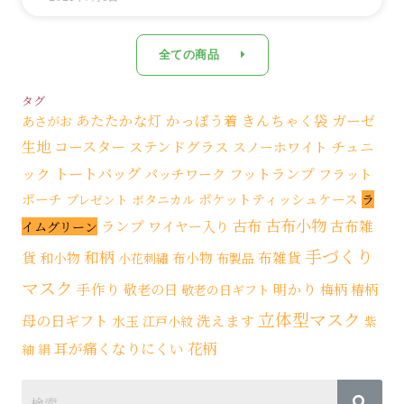
全ての商品
タグ
あたたかな灯
かっぽう着
きんちゃく袋
ガーゼ
あさがお
生地
コースター
ステンドグラス
チュニ
スノーホワイト
トートバッグ
ック
フットランプ
パッチワーク
フラット
ポーチ
ポケットティッシュケース
プレゼント
ボタニカル
ラ
古布小物
古布
ランプ
古布雑
ワイヤー入り
イムグリーン
手づくり
和柄
貨
布雑貨
和小物
布小物
小花刺繡
布製品
マスク
手作り
明かり
敬老の日
梅柄
椿柄
敬老の日ギフト
立体型マスク
母の日ギフト
洗えます
水玉
江戸小紋
紫
花柄
耳が痛くなりにくい
紬
絹