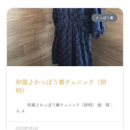
かっぽう着
和風♪かっぽう着チュニック（絣
柄）
和風♪かっぽう着チュニック（絣柄） 価 格：
４,４
2021年9月1日