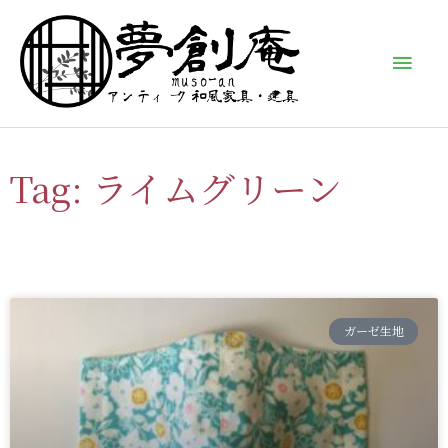
内
メ
容
イ
を
ス
ン
キ
ッ
メ
Tag: ライムグリーン
プ
ニ
ュ
ー
ガーゼ生地